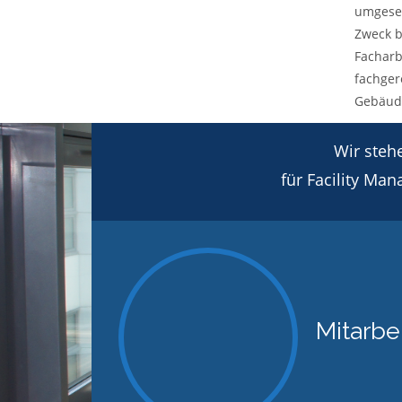
umgeset
Zweck b
Facharb
fachger
Gebäude
Wir steh
für Facility Ma
Mitarbe