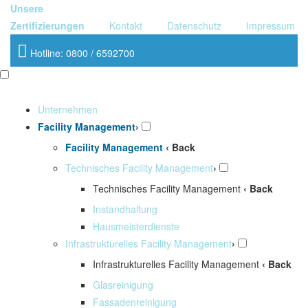
Unsere
Zertifizierungen
Kontakt
Datenschutz
Impressum
Hotline: 0800 / 6592700
Unternehmen
Facility Management
›
Facility Management
‹ Back
Technisches Facility Management
›
Technisches Facility Management
‹ Back
Instandhaltung
Hausmeisterdienste
Infrastrukturelles Facility Management
›
Infrastrukturelles Facility Management
‹ Back
Glasreinigung
Fassadenreinigung