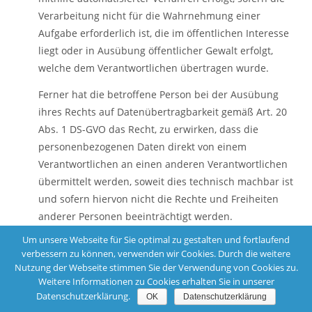
Verarbeitung nicht für die Wahrnehmung einer
Aufgabe erforderlich ist, die im öffentlichen Interesse
liegt oder in Ausübung öffentlicher Gewalt erfolgt,
welche dem Verantwortlichen übertragen wurde.
Ferner hat die betroffene Person bei der Ausübung
ihres Rechts auf Datenübertragbarkeit gemäß Art. 20
Abs. 1 DS-GVO das Recht, zu erwirken, dass die
personenbezogenen Daten direkt von einem
Verantwortlichen an einen anderen Verantwortlichen
übermittelt werden, soweit dies technisch machbar ist
und sofern hiervon nicht die Rechte und Freiheiten
anderer Personen beeinträchtigt werden.
Um unsere Webseite für Sie optimal zu gestalten und fortlaufend
Zur Geltendmachung des Rechts auf
verbessern zu können, verwenden wir Cookies. Durch die weitere
Datenübertragbarkeit kann sich die betroffene Person
Nutzung der Webseite stimmen Sie der Verwendung von Cookies zu.
jederzeit an einen Mitarbeiter der dem² – alles aus
Weitere Informationen zu Cookies erhalten Sie in unserer
einer Hand GmbH wenden.
Datenschutzerklärung.
OK
Datenschutzerklärung