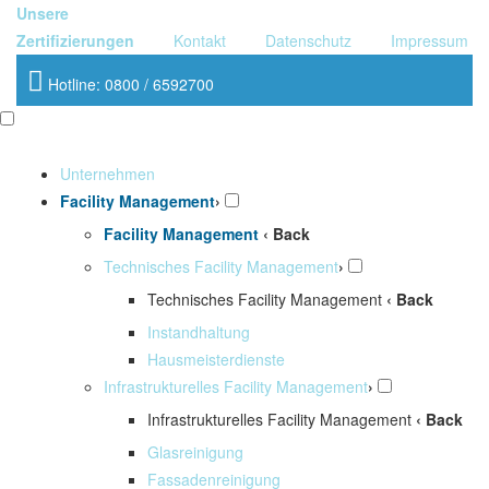
Unsere
Zertifizierungen
Kontakt
Datenschutz
Impressum
Hotline: 0800 / 6592700
Unternehmen
Facility Management
›
Facility Management
‹ Back
Technisches Facility Management
›
Technisches Facility Management
‹ Back
Instandhaltung
Hausmeisterdienste
Infrastrukturelles Facility Management
›
Infrastrukturelles Facility Management
‹ Back
Glasreinigung
Fassadenreinigung